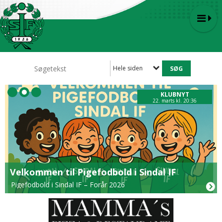
Hele siden
KLUBNYT
22. marts kl. 20:36
Velkommen til Pigefodbold i Sindal IF
Pigefodbold i Sindal IF – Forår 2026